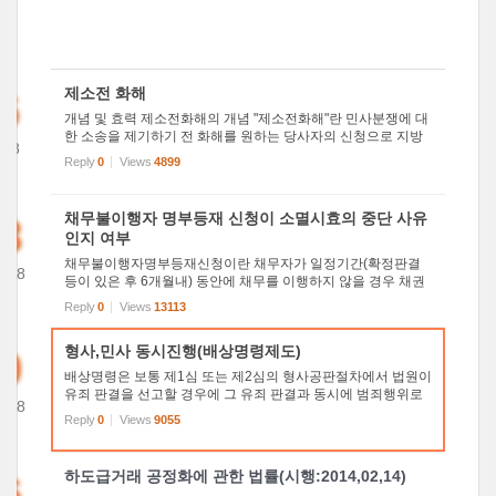
6
제소전 화해
개념 및 효력 제소전화해의 개념 "제소전화해"란 민사분쟁에 대
한 소송을 제기하기 전 화해를 원하는 당사자의 신청으로 지방
018
법원 단독판사 앞에서 행해지는 화해를 말합니다. 제소전화해
Reply
0
Views
4899
37
의 효력 제소전화해는 당사자가 서로 합의된 내용을 적...
8
채무불이행자 명부등재 신청이 소멸시효의 중단 사유
인지 여부
채무불이행자명부등재신청이란 채무자가 일정기간(확정판결
2018
등이 있은 후 6개월내) 동안에 채무를 이행하지 않을 경우 채권
30
자의 신청에 의하여 법원과 채무자의 본적지(법인의 경우에는
Reply
0
Views
13113
주사무소 소재지)인 시구읍면에 채무불이행자 명부에 등재비치
하여 일반...
0
형사,민사 동시진행(배상명령제도)
배상명령은 보통 제1심 또는 제2심의 형사공판절차에서 법원이
유죄 판결을 선고할 경우에 그 유죄 판결과 동시에 범죄행위로
2018
발생한 직접적인 물적 피해 및 치료비 등에 대한 배상을 명하거
Reply
0
Views
9055
06
나, 피고인과 피해자 사이에 합의된 손해배상액에 관해 배상을
명하...
6
하도급거래 공정화에 관한 법률(시행:2014,02,14)