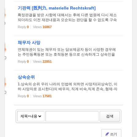
진다....
4
기판력 [旣判力, materielle Rechtskraft]
확정판결을 받은 사항에 대해서는 후에 다른 법원에 다시 제소
되더라도 이전 재판내용과 모순되는 판단을 할 수 없도록 구속
010
하는 효력을 말한다. 이전 재판의 내용과 다른 판단을 하게 되면
Reply
0
Views
16867
42
재판의 모순을 가져와서 혼란이 생기며, 법원측에서도 불필요
한 절차...
4
채무자 사망
연체채권이 있는 채무자 또는 담보제공자 등이 사망한 경우에
는 주민등록등본 또는 호적등본 등으로 신속하게그 상속인을
010
확인하여 채무내역을 통보, 상속인을 통하여 채권을 회수하여
Reply
0
Views
22851
49
야 한다. 가. 관리대상 상속인 범위 (1) 원금(미청구액 포함) 1,00
0만원 이...
4
상속순위
1.상속의 순위 우리 나라의 민법에 의하면 사망자(피상속인, 이
하 사망자로 표시한다)의 배우자, 직계 비속,직계 존속, 형제-자
010
매, 4촌 이내의 방계 혈족만이 상속을 받을 수 있는 사람(상속
Reply
0
Views
17581
46
인)에 해당되며, 그 이외의 사람들은 유산을 상속받을 수 없다.
따라...
검색
쓰기