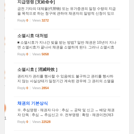
2
지급명령 [支給命令]
금전 기타의 대체물(代替物) 또는 유가증권의 일정 수량의 지급
을 목적으로 하는 청구에 관하여 채권자의 일방적 신청이 있으
011
면 채무자를 심문하지 않고 채무자에게 그 지급을 명하는 재판
Reply
0
Views
3272
6
(민사소송법 462~474조). 독촉절차(督促節次)라고도 한다. 지
급명령은 ...
2
소멸시효 대처법
■ 소멸시효가 지나간 빚을 받는 방법? 일반 채권은 10년이 지나
면 소멸시효가 끝나서 채권을 소멸하게 된다. 그러나 소멸시효
011
의기간의 진행은 상대방에 대한 재판상의 청구나 가압류, 가처
Reply
0
Views
5058
4
분 또는 상대방의 채무승인에 의해 그 진행이 중단되기에, 만일
돈을 ...
2
소멸시효 [ 消滅時效 ]
권리자가 권리를 행사할 수 있음에도 불구하고 권리를 행사하
지 않는 사실상태가 일정기간 계속된 경우에 그 권리의 소멸을
011
인정하는 제도. 소멸시효는 일정기간 권리의 불행사로 그 권리
Reply
0
Views
2854
7
가 소멸한다는 점에서는 제척기간(除斥期間)과 같으나 소급효
(遡及效), ...
9
채권의 기본상식
※. 추심명령 - 채권자 다수 : 추심 → 공탁 및 신고 → 배당 채권
자 단독 : 추심 → 추심신고 ※. 전부명령 : 확정 - 채권이전(제3
2011
채무자에게 송달시에 소급) ※. 가압류에서 본압류로 전이하는
Reply
0
Views
22528
22
압류를 신청하는 경우 가압류결정서 사본과 가압류송달증명을
붙여야 ...