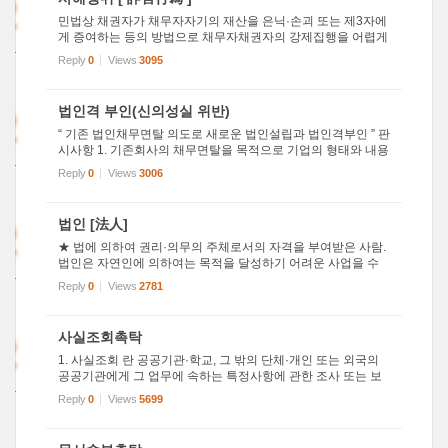
2
민법상 채권자가 채무자자기의 재산을 은닉·손괴 또는 제3자에
게 증여하는 등의 방법으로 채무자채권자의 강제집행을 어렵게
011
하는 경우를 '사해(詐害)행위' 라 한다. 이런 경우 채권자는 채무
Reply
0
Views
3095
5
자사해행위 취소소송을 제기하여 채무자것을 알면서도 그러한
법률...
2
법인격 부인(신의성실 위반)
“ 기존 법인채무면탈 의도로 새로운 법인설립과 법인격부인 ” 판
시사항 1. 기존회사의 채무면탈을 목적으로 기업의 형태와 내용
011
이 실질적으로 동일하게 설립된 신설회사가 기존회사와 별개의
Reply
0
Views
3006
5
법인격임을 내세워 그 책임을 부정하는 것은 신의성실에 반하
거나 ...
2
법인 [法人]
★ 법에 의하여 권리·의무의 주체로서의 자격을 부여받은 사람.
법인은 자연인에 의하여는 목적을 달성하기 어려운 사업을 수
011
행할 수 있게 하기 위하여 사람의 결합이나 특정한 재산에 대하
Reply
0
Views
2781
2
여 자연인과 마찬가지로 법률관계의 주체로서의 지위를 인정한
것이다....
2
사실조회촉탁
1. 사실조회 란 공공기관·학교, 그 밖의 단체·개인 또는 외국의
공공기관에게 그 업무에 속하는 특정사항에 관한 조사 또는 보
011
관중인 문서의 등본·사본의 송부를 촉탁함으로써 증거를 수집
Reply
0
Views
5699
8
하는 절차를 말한다. 민사소송법에는 증거에 관한 총칙 중에 '조
사의 ...