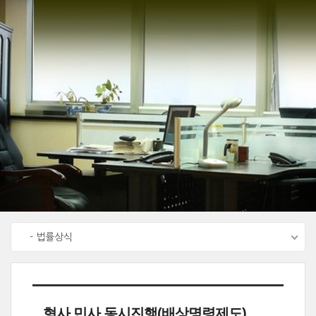
Sketchbook5, 스케치북5
Sketchbook5, 스케치북5
- 법률상식
형사,민사 동시진행(배상명령제도)