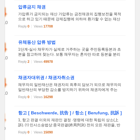
4
압류금지 채권
가압류가 금지되는 재산 가압류는 금전채권의 집행보전을 목적
으로 하고 있기 때문에 강제집행에 의하여 환가할 수 없는 재산
2010
에 대하여는 가압류가 허용되지 않는다 가압류는 금전채권추심
Reply
0
Views
17708
58
을 위하여 강제집행을 보전하고자 하는 것이므로 압류가 금지
되는 재...
4
유체동산 압류 방법
1단계-실사 채무자가 실제로 거주하는 곳을 주민등록등본과 초
본을 참고하여 찾는다. 보통 채무자는 혼자만 따로 등본을 분리
2010
시키는 경우가 대부분이므로 가족의 소재를 파악하는 것이 좋
Reply
2
Views
49978
53
다. 실질적으로 배우자의 등.초본주소지에 채무자도 함께 사는
경우가 ...
4
채권자대위권 / 채권자취소권
채무자의 일반재산은 채권자의 최후의 담보가 되므로 채무자의
일반재산의 부당한 감소를 방지하기 위하여 채권자에게 주는
2010
제도입니다. 채무자가 이행하여야 할 시기에 채무를 이행하지
Reply
0
Views
16298
51
아니하면 채권자는 강제적으로라도 채무의 이행을 받아야 할
것입니다. ...
4
항고 [ Beschwerde, 抗告 ] / 항소 [ Berufung, 抗訴 ]
1, 항고 판결 이외의 재판인 결정 ·명령에 대한 독립의 상소(上
訴). ⑴ 민사소송법상:종국판결(終局判決) 전의 모든 재판을, 반
010
드시 종국적 재판과 함께 상소법원의 판단을 받게 하면, 절차가
Reply
0
Views
15090
49
복잡하게 되거나 상급심에서 종국판결이 취소될 가능성이 많아