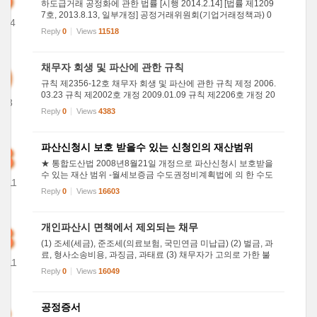
하도급거래 공정화에 관한 법률 [시행 2014.2.14] [법률 제1209
7호, 2013.8.13, 일부개정] 공정거래위원회(기업거래정책과) 0
014
44-200-4588 제1조(목적) 이 법은 공정한 하도급거래질서를 확
Reply
0
Views
11518
06
립하여 원사업자(原事業者)와 수급사업자(受給事業者)가 대등
한 지위에...
0
채무자 회생 및 파산에 관한 규칙
규칙 제2356-12호 채무자 회생 및 파산에 관한 규칙 제정 2006.
03.23 규칙 제2002호 개정 2009.01.09 규칙 제2206호 개정 20
013
09.11.04 규칙 제2255호 개정 2011.03.28 규칙 제2334호 개정
Reply
0
Views
4383
01
2011.05.11 규칙 제2336호 개정 2011.09.28 규칙 제2356-12
호 제1편 총...
8
파산신청시 보호 받을수 있는 신청인의 재산범위
★ 통합도산법 2008년8월21일 개정으로 파산신청시 보호받을
수 있는 재산 범위 -월세보증금 수도권정비계획법에 의 한 수도
2011
권 중 과밀억제권역 : 최고 2천만원까지 광역시(군지역과 인천
Reply
0
Views
16603
17
광역시지역제외) : 1700만원까지 그 밖에 지역 : 1400만원까지
-최저생계...
8
개인파산시 면책에서 제외되는 채무
(1) 조세(세금), 준조세(의료보험, 국민연금 미납급) (2) 벌금, 과
료, 형사소송비용, 과징금, 과태료 (3) 채무자가 고의로 가한 불
2011
법행위로 인한 손해배상 금액 (4) 채무자가 중대한 과실로 타인
Reply
0
Views
16049
05
의 생명 또는 신체를 침해한 불법행위로 인하여 발생한 손해
배...
공정증서