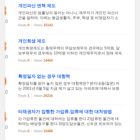
3
개인파산 면책 제도
개인파산은 법률상의 용어는 아니나, 채무자가 개인인 파산사
건을 말하며, 이에는 봉급생활자, 주부, 학생 등 비영업자가 소
2010
비활동의 일환으로 변제능력을 초과하여 물품 등을 구입한 결
Reply
0
Views
15142
03
과 자신의 모든 재산으로도 채무를 완제할 수 없어 이를 해결하
고자 스...
3
개인회생 제도
개인회생제도는 총채무액이 무담보채무의 경우에는 5억원, 담
보부채무의 경우에는 10억원 이하인 개인채무자로서 장래 계속
2010
적으로 또는 반복하여 수입을 얻을 가능성이 있는 개인이, 원칙
Reply
0
Views
14450
01
적으로 5년간 수입 중 생계비를 공제한 금액을 변제하면, 잔존
채무에 ...
9
확정일자 없는 경우 대항력
확정일자를 받아 놓지 않은 경우 대항력은? 편지내용(질문) 저
는 2001년 6월 5일 지금 제가 살고 있는 아파트에 대해서 보증
2010
금3,300만원에 전세계약을 체결하였습니다. 그리고 같은해 7월
Reply
1
Views
20216
23
31일 입주하여 전입신고를 마쳤습니다. 그런데 최근 뜻밖에도
제가 살...
4
타채권자가 집행한 가압류.압류에 대한 대처방법
1) 가압류한 물건에 대하여는 압류를 한다 2)압류된 물건에 대
하여는 배당청구를 한다 3)양도담보물건, 소유권 유보되어 있는
2010
물건이 가압류,압류되었을때는 제3자 이의의 소로서 배제한다
Reply
0
Views
15466
04
기압류는 채무자의 재산의 '산일'을 방지하기 위한 보전조치이
며 재...