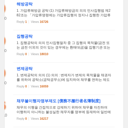
9
해방공탁
1. 가압류해방금 공탁 (1) 가압류해방금의 의의 민사집행법 제2
82조는 「가압류명령에는 가압류집행의 정지나 집행한 가압류
2010
를 취소하기 위한 채무자의 공탁할 금액을 기재하여야 한다」
Reply
1
Views
16726
32
라고 규정되어 있고, 이 금액이 가압류해방금이다. (2) 가압류해
방공탁...
9
집행공탁
1. 집행공탁의 의의 민사집행절차 중 그 집행의 목적물(금전 또
는 금전 이외의 것이 있는 경우에는 환매대금)을 집행기관 또는
2010
집행당사자가 공탁소에 공탁하고, 공탁소에 의해 목적물의 관
Reply
0
Views
18010
31
리와 집행당사자에게의 교부를 행하는 경우가 있는데 이를 집
행 공탁...
9
변제공탁
1. 변제공탁의 의의 (1) 의의 : 변제자가 변제의 목적물을 채권자
를 위하여 공탁소(공탁공무소)에 임치하여 채무를 면하는 제도
2010
입니다. (2) 종류 : ① 일정한 조건하에서 채권자의 청구에 의하
Reply
0
Views
16059
28
여 하게 되는 공탁과 ② 채권자가 변제의 수령을 거절하거나, 수
령이...
6
채무불이행자명부제도 [債務不履行者名簿制度]
채무의 이행을 간접적으로 강제하기 위하여 채무를 자진하여
이행하지 아니하는 불성실한 채무자를 명부에 등재하여 일반에
2010
공개하는 제도(민사집행법 70~73조)이다. 1990년 1월 13일자
Reply
0
Views
16217
03
로 개정된 민사소송법에서 신설되어 2002년 1월 26일 민사집
행법 제정시에...