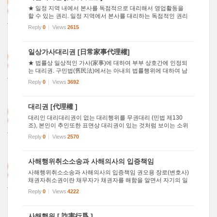
2
★ 일정 지역 내에서 본사를 독점적으로 대리해서 영업활동을
할 수 있는 권리. 일정 지역에서 본사를 대리하는 독점적인 권리
011
이다. 영업활동을 적극적으로 할 수 있도록 하나의 지역에 대해
Reply
0
Views
2615
3
하나의 대리점만을 두어 그 지역 내의 영업활동을 독점적으로
맡길 ...
2
일상가사대리권 [日常家事代理權]
★ 법률상 일상적인 가사(家事)에 대하여 부부 상호간에 인정되
는 대리권. 구민법(舊民法)에서는 아내의 법률행위에 대하여 남
011
편이 책임을 졌지만, 현행 민법은 부부평등의 원칙에 따라 부부
Reply
0
Views
3692
9
상호간에는 일상적인 가사에 관하여 서로 대리권이 있다고 규
정하고 ...
2
대리권 [代理權 ]
대리인 대리대리권이 없는 대리행위를 무권대리 (민법 제130
조), 본인이 추인또한 표면상 대리권이 있는 것처럼 보이는 소위
011
표현대리 (제129조, 제125조). 대리권의 발생은 법정대리 (제91
Reply
0
Views
2570
2
1조) 이나, 법원 (제936조) 또는 특정(제931조) 에 의하여 일어
나며, ...
2
사해행위취소소송과 사해의사의 입증책임
사해행위취소소송과 사해의사의 입증책임 권오용 장로(변호사)
채권자취소권이란 채무자가 채권자를 해함을 알면서 자기의 일
011
반재산을 감소시키는 법률행위를 한 경위에 채권자가 그 법률
Reply
0
Views
4222
1
행위를 취소하고 재산을 원상회복하는 것을 내용으로 하는 권
리를 말합...
사해행위 [ 詐害行爲 ]