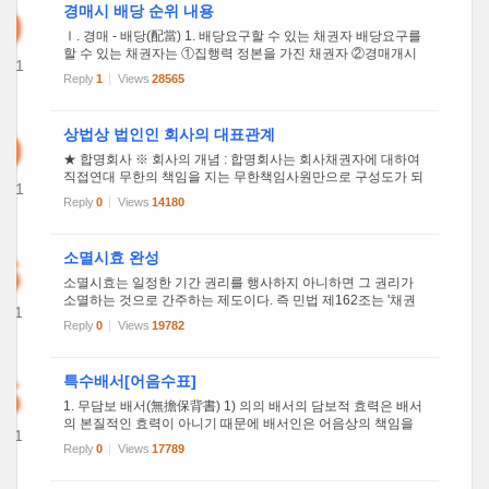
9
경매시 배당 순위 내용
Ⅰ. 경매 - 배당(配當) 1. 배당요구할 수 있는 채권자 배당요구를
할 수 있는 채권자는 ①집행력 정본을 가진 채권자 ②경매개시
2011
결정이 등기된 뒤에 가압류를 한 채권자 ③민법, 상법 및 기타
Reply
1
Views
28565
15
법률에 의하여 우선변제청구권이 있는 채권자에 한함. <배당요
구를 하...
9
상법상 법인인 회사의 대표관계
★ 합명회사 ※ 회사의 개념 : 합명회사는 회사채권자에 대하여
직접연대 무한의 책임을 지는 무한책임사원만으로 구성도가 되
2011
어있는 회사를 말한다.원칙적으로 모든사원은 회사의 업무집행
Reply
0
Views
14180
06
과 회사대표에 관하여 권리와 의무를 진다. ※ 대표기관의 구성:
1)대표...
6
소멸시효 완성
소멸시효는 일정한 기간 권리를 행사하지 아니하면 그 권리가
소멸하는 것으로 간주하는 제도이다. 즉 민법 제162조는 '채권
011
은 10년간 행사하지 아니하면 소멸시효가 완성한다'(제1항), '채
Reply
0
Views
19782
54
권 및 소유권이외의 재산권은 20년간 행사하지 아니하면 소멸
시효가 ...
5
특수배서[어음수표]
1. 무담보 배서(無擔保背書) 1) 의의 배서의 담보적 효력은 배서
의 본질적인 효력이 아니기 때문에 배서인은 어음상의 책임을
011
지지 않는다는 기재를 함으로써 담보책임을 면할 수 있는데, 이
Reply
0
Views
17789
07
러한 기재를 한 배서를 無擔保背書라 한다. 발행인의 경우에는
인수...