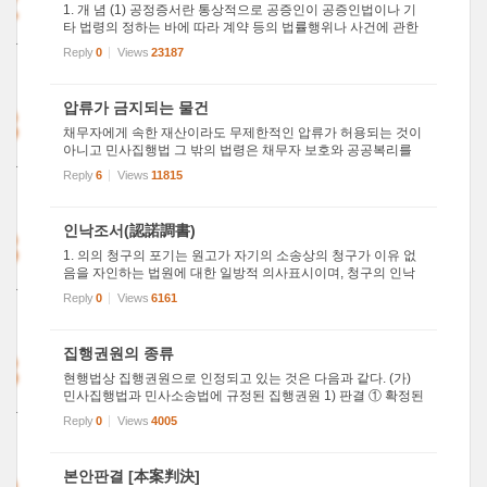
2
1. 개 념 (1) 공정증서란 통상적으로 공증인이 공증인법이나 기
타 법령의 정하는 바에 따라 계약 등의 법률행위나 사건에 관한
011
사실에 대하여 작성한 증서이며 사서증서에 대하여 일컫는 말
Reply
0
Views
23187
1
임. (2) 현재 계약사회에는 공정증서에 의하여 계약이나 법률행
위가 ...
3
압류가 금지되는 물건
채무자에게 속한 재산이라도 무제한적인 압류가 허용되는 것이
아니고 민사집행법 그 밖의 법령은 채무자 보호와 공공복리를
011
위한 사회정책적 견지에서 압류가 금지되는 물건을 규정하고
Reply
6
Views
11815
0
있다. 압류금지규정은 강행 규정이므로, 집행관은 압류 금지물
건 인가 ...
3
인낙조서(認諾調書)
1. 의의 청구의 포기는 원고가 자기의 소송상의 청구가 이유 없
음을 자인하는 법원에 대한 일방적 의사표시이며, 청구의 인낙
011
은 피고가 원고의 소송상의 청구가 이유 있음을 자인하는 법원
Reply
0
Views
6161
8
에 대한 일방적 의사표시이다. 청구의 포기 또는 인낙이 변론조
서 또는...
3
집행권원의 종류
현행법상 집행권원으로 인정되고 있는 것은 다음과 같다. (가)
민사집행법과 민사소송법에 규정된 집행권원 1) 판결 ① 확정된
011
종국판결(민집 24조) ② 가집행의 선고가 있는 종국판결(민집 2
Reply
0
Views
4005
6
4조) ③ 외국법원의 판결에 대한 집행판결(민집 26조 1항) 2) 판
결 이...
본안판결 [本案判決]