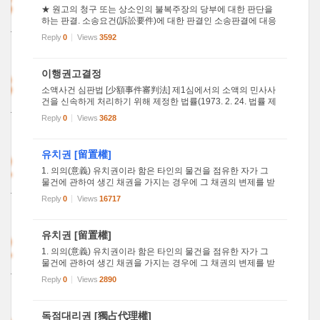
3
★ 원고의 청구 또는 상소인의 불복주장의 당부에 대한 판단을
하는 판결. 소송요건(訴訟要件)에 대한 판결인 소송판결에 대응
011
한다. 법원은 소(訴)의 제기가 있으면 먼저 소송요건을 판단하여
Reply
0
Views
3592
3
소송판결을 한다. 소가 소송요건을 갖추지 못한 경우에는 각하
판결(...
3
이행권고결정
소액사건 심판법 [少額事件審判法] 제1심에서의 소액의 민사사
건을 신속하게 처리하기 위해 제정한 법률(1973. 2. 24. 법률 제
011
2547호). 소송물가액이 2천만원 이하인 민사 소액사건의 경우,
Reply
0
Views
3628
9
법원이 서면으로 피고에게 의무 이행을 권고하는데, 이 경우 피
고는...
2
유치권 [留置權]
1. 의의(意義) 유치권이라 함은 타인의 물건을 점유한 자가 그
물건에 관하여 생긴 채권을 가지는 경우에 그 채권의 변제를 받
011
을 때까지 그 물건을 유치할 수 있는 법정담보물건을 말한다.(민
Reply
0
Views
16717
4
법320조1항) 예컨대 시계나 자동차, 등 타인의 물건을 수선한
자가...
2
유치권 [留置權]
1. 의의(意義) 유치권이라 함은 타인의 물건을 점유한 자가 그
물건에 관하여 생긴 채권을 가지는 경우에 그 채권의 변제를 받
011
을 때까지 그 물건을 유치할 수 있는 법정담보물건을 말한다.(민
Reply
0
Views
2890
4
법320조1항) 예컨대 시계나 자동차, 등 타인의 물건을 수선한
자가...
독점대리권 [獨占代理權]