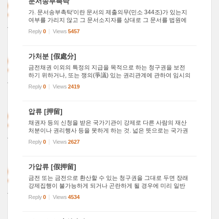
2
문서송부촉탁
가. 문서송부촉탁'이란 문서의 제출의무(민소 344조)가 있는지
여부를 가리지 않고 그 문서소지자를 상대로 그 문서를 법원에
011
보내도록 촉탁할 것을 신청함으로써 하는 서증신청이다(민소 3
Reply
0
Views
5457
2
44조) 국가기관·법인·병원 등이 보관하는 문서를 서증으로 제출
하고자...
2
가처분 [假處分]
금전채권 이외의 특정의 지급을 목적으로 하는 청구권을 보전
하기 위하거나, 또는 쟁의(爭議) 있는 권리관계에 관하여 임시의
011
지위를 정함을 목적으로 하는 재판 가처분에는 다툼의 대상 즉
Reply
0
Views
2419
0
계쟁물(係爭物)에 관한 가처분과 임시의 지위를 정하는 가처분
이 있...
2
압류 [押留]
채권자 등의 신청을 받은 국가기관이 강제로 다른 사람의 재산
처분이나 권리행사 등을 못하게 하는 것. 넓은 뜻으로는 국가권
011
력으로 특정의 물건 또는 권리에 대하여 사인(私人)의 사실상의
Reply
0
Views
2627
2
처분(소비 등) 또는 법률상의 처분(양도 등)을 금지하는 행위를
말하...
2
가압류 [假押留]
금전 또는 금전으로 환산할 수 있는 청구권을 그대로 두면 장래
강제집행이 불가능하게 되거나 곤란하게 될 경우에 미리 일반
011
담보가 되는 채무자의 재산을 압류하여 현상(現狀)을 보전하고,
Reply
0
Views
4534
4
그 변경을 금지하여 장래의 강제집행을 보전하는 절차. 가처분
(假處...